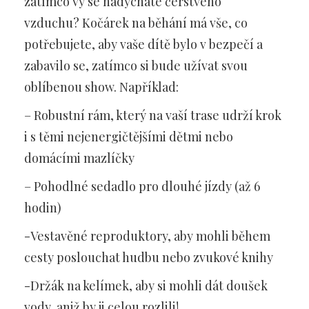
zatímco vy se nadýcháte čerstvého
vzduchu? Kočárek na běhání má vše, co
potřebujete, aby vaše dítě bylo v bezpečí a
zabavilo se, zatímco si bude užívat svou
oblíbenou show. Například:
– Robustní rám, který na vaší trase udrží krok
i s těmi nejenergičtějšími dětmi nebo
domácími mazlíčky
– Pohodlné sedadlo pro dlouhé jízdy (až 6
hodin)
-Vestavěné reproduktory, aby mohli během
cesty poslouchat hudbu nebo zvukové knihy
-Držák na kelímek, aby si mohli dát doušek
vody, aniž by ji celou rozlili!