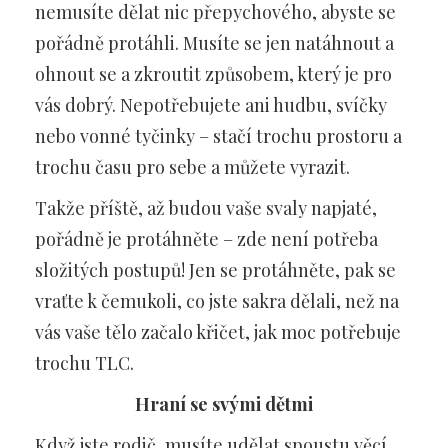
nemusíte dělat nic přepychového, abyste se
pořádně protáhli. Musíte se jen natáhnout a
ohnout se a zkroutit způsobem, který je pro
vás dobrý. Nepotřebujete ani hudbu, svíčky
nebo vonné tyčinky – stačí trochu prostoru a
trochu času pro sebe a můžete vyrazit.
Takže příště, až budou vaše svaly napjaté,
pořádně je protáhněte – zde není potřeba
složitých postupů! Jen se protáhněte, pak se
vraťte k čemukoli, co jste sakra dělali, než na
vás vaše tělo začalo křičet, jak moc potřebuje
trochu TLC.
Hraní se svými dětmi
Když jste rodič, musíte udělat spoustu věcí.