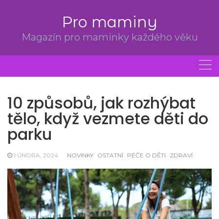
Skip
to
Pro maminy
content
Magazín pro maminky každého věku
10 způsobů, jak rozhýbat
tělo, když vezmete děti do
parku
1 ÚNORA, 2024
NOVINKY
OSTATNÍ
PÉČE O DĚTI
ZDRAVÍ