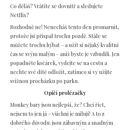
Co děláš? Vrátíte se dovnitř a sledujete
Netflix?
Rozhodně ne! Nenecháš tento den promarnit,
protože jsi přispal trochu pozdě. Stále se
můžete trochu hýbat – a užít si nějaký kvalitní
čas se svým malým – aniž byste je vzbudili. Jen
popadněte kočárek, vydejte se na cestu a
nechte své dítě odložit, zatímco si vy užijte
svižnou
procházku
po parku.
Opičí prolézačky
Monkey bary jsou nejlepší, že? Chci říct,
nejsem to jen já – všichni je milují! A to z
dobrého důvodu: jsou zábavným a snadným