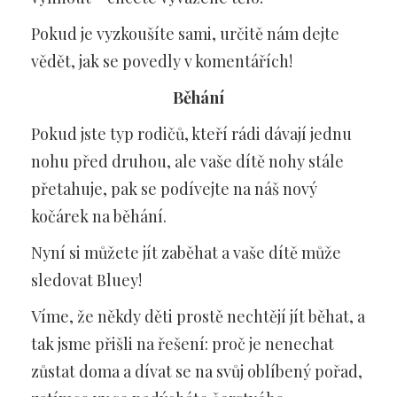
Pokud je vyzkoušíte sami, určitě nám dejte
vědět, jak se povedly v komentářích!
Běhání
Pokud jste typ rodičů, kteří rádi dávají jednu
nohu před druhou, ale vaše dítě nohy stále
přetahuje, pak se podívejte na náš nový
kočárek na běhání.
Nyní si můžete jít zaběhat a vaše dítě může
sledovat Bluey!
Víme, že někdy děti prostě nechtějí jít běhat, a
tak jsme přišli na řešení: proč je nenechat
zůstat doma a dívat se na svůj oblíbený pořad,