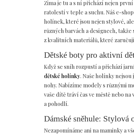
Zima je tu a s ní přichází nejen první
ratolestí v teple a suchu. Náš e-shop
holínek, které jsou nejen stylové, a
různých barvách a designech, takže s
z kvalitních materiálů, které zaručují
Dětské boty pro aktivní dět
Když se sníh rozpustí a přichází jarní
dětské holínky
. Naše holínky nejsou 
nohy. Nabízíme modely s různými moti
vaše dítě tráví čas ve městě nebo na
a pohodlí.
Dámské sněhule: Stylová o
Nezapomínáme ani na maminky a všec