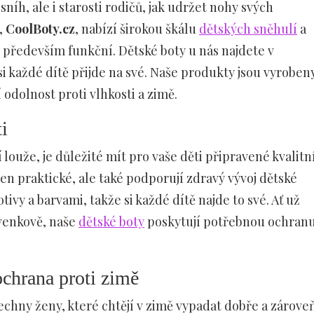
 sníh, ale i starosti rodičů, jak udržet nohy svých
,
CoolBoty.cz
, nabízí širokou škálu
dětských sněhulí
a
le především funkční. Dětské boty u nás najdete v
i každé dítě přijde na své. Naše produkty jsou vyroben
 odolnost proti vlhkosti a zimě.
i
 louže, je důležité mít pro vaše děti připravené kvalitn
jen praktické, ale také podporují zdravý vývoj dětské
vy a barvami, takže si každé dítě najde to své. Ať už
 venkově, naše
dětské boty
poskytují potřebnou ochran
chrana proti zimě
hny ženy, které chtějí v zimě vypadat dobře a zárove