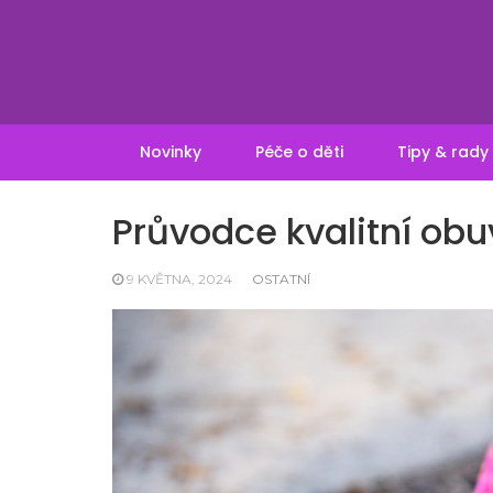
Skip
to
content
Novinky
Péče o děti
Tipy & rady
Průvodce kvalitní obuv
9 KVĚTNA, 2024
OSTATNÍ