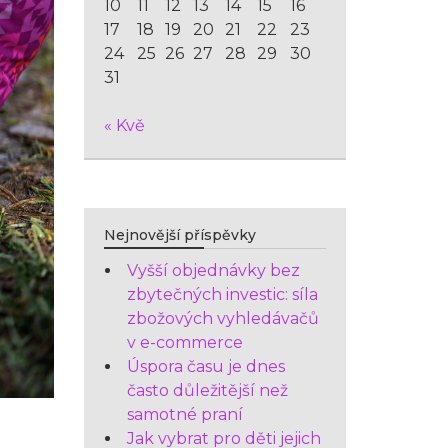
10
11
12
13
14
15
16
17
18
19
20
21
22
23
24
25
26
27
28
29
30
31
« Kvě
Nejnovější příspěvky
Vyšší objednávky bez
zbytečných investic: síla
zbožových vyhledávačů
v e-commerce
Úspora času je dnes
často důležitější než
samotné praní
Jak vybrat pro děti jejich