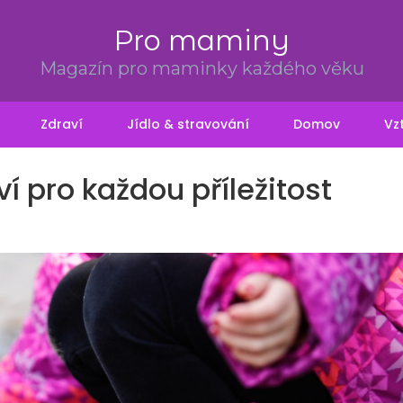
Pro maminy
Magazín pro maminky každého věku
Zdraví
Jídlo & stravování
Domov
Vz
í pro každou příležitost