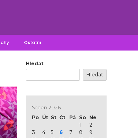
tahy
Ostatní
Hledat
Hledat
Srpen 2026
Po
Út
St
Čt
Pá
So
Ne
1
2
3
4
5
6
7
8
9