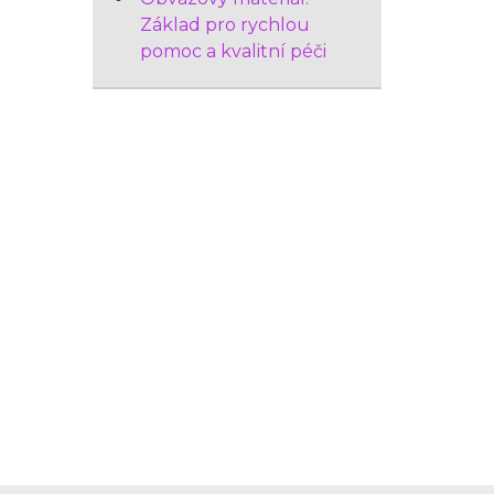
Základ pro rychlou
pomoc a kvalitní péči