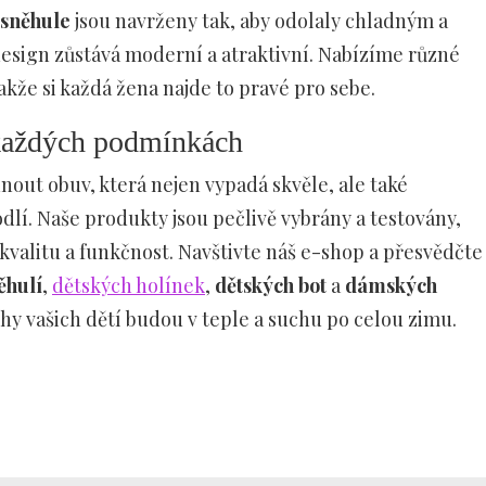
sněhule
jsou navrženy tak, aby odolaly chladným a
esign zůstává moderní a atraktivní. Nabízíme různé
akže si každá žena najde to pravé pro sebe.
 každých podmínkách
nout obuv, která nejen vypadá skvěle, ale také
lí. Naše produkty jsou pečlivě vybrány a testovány,
kvalitu a funkčnost. Navštivte náš e-shop a přesvědčte
ěhulí
,
dětských holínek
,
dětských bot
a
dámských
nohy vašich dětí budou v teple a suchu po celou zimu.