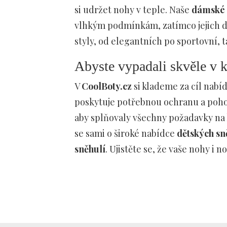
si udržet nohy v teple. Naše
dámské 
vlhkým podmínkám, zatímco jejich d
styly, od elegantních po sportovní, t
Abyste vypadali skvěle v
V
CoolBoty.cz
si klademe za cíl nabíd
poskytuje potřebnou ochranu a pohod
aby splňovaly všechny požadavky na 
se sami o široké nabídce
dětských sn
sněhulí
. Ujistěte se, že vaše nohy i 